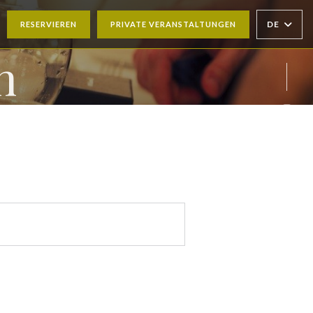
DE
RESERVIEREN
PRIVATE VERANSTALTUNGEN
N NEUES FENSTER))
n
Inst