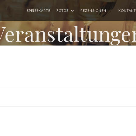
SPEISEKARTE
FOTOS
REZENSIONEN
KONTAKT
((ÖFFNET EI
Veranstaltunge