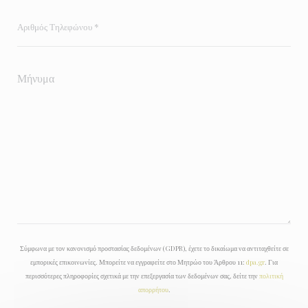
Σύμφωνα με τον κανονισμό προστασίας δεδομένων (GDPR), έχετε το δικαίωμα να αντιταχθείτε σε
εμπορικές επικοινωνίες. Μπορείτε να εγγραφείτε στο Μητρώο του Άρθρου 11:
dpa.gr
. Για
περισσότερες πληροφορίες σχετικά με την επεξεργασία των δεδομένων σας, δείτε την
πολιτική
απορρήτου
.