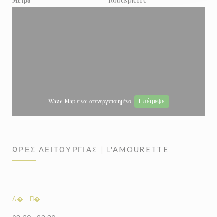
Robespierre
Μετρό
Waze Map είναι απενεργοποιημένο.
Επέτρεψε
ΏΡΕΣ ΛΕΙΤΟΥΡΓΊΑΣ
L'AMOURETTE
Δ�
-
Π�