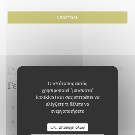
L'AMOURETTE
ΠΑΡΑΔΟΣΙΑΚΌ ΕΣΤΙΑΤΌΡΙΟ
MONTREUIL
Γενικές πληροφορίες
Ο ιστότοπος αυτός
χρησιμοποιεί "μπισκότα"
(cookies) και σας επιτρέπει να
ελέγξετε τι θέλετε να
ΚΟΥΖΊΝΑ
ενεργοποιήσετε
Σπιτικό, νωπού προϊόντος
L'Amourette
OK, αποδοχή όλων