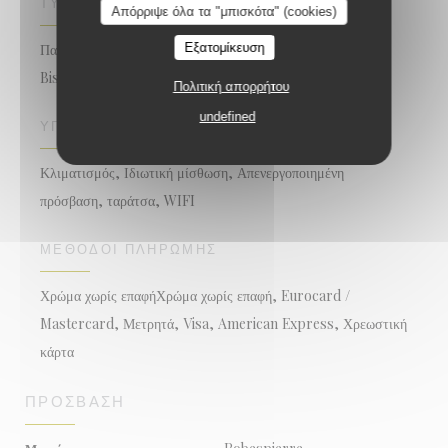
ΤΎΠΟΣ ΕΠΙΧΕΊΡΗΣΗΣ
Απόρριψε όλα τα "μπισκότα" (cookies)
Εξατομίκευση
Παραδοσιακό εστιατόριο, Εστιατόριο σε τοπικό επίπεδο,
Bistronomique
Πολιτική απορρήτου
undefined
ΥΠΗΡΕΣΊΕΣ
Κλιματισμός, Ιδιωτική μίσθωση, Απενεργοποιημένη
πρόσβαση, ταράτσα, WIFI
ΜΈΘΟΔΟΙ ΠΛΗΡΩΜΉΣ
Χρώμα χωρίς επαφήΧρώμα χωρίς επαφή, Eurocard /
Mastercard, Μετρητά, Visa, American Express, Χρεωστική
κάρτα
ΠΡΌΣΒΑΣΗ