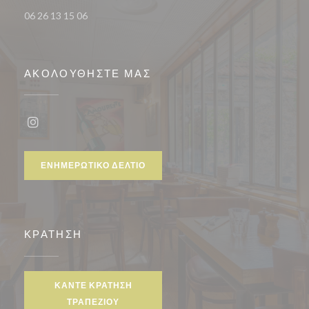
06 26 13 15 06
ΑΚΟΛΟΥΘΉΣΤΕ ΜΑΣ
Instagram ((ανοίγει σε νέο παράθυρο))
ΕΝΗΜΕΡΩΤΙΚΌ ΔΕΛΤΊΟ
ΚΡΆΤΗΣΗ
ΚΆΝΤΕ ΚΡΆΤΗΣΗ
ΤΡΑΠΕΖΙΟΎ