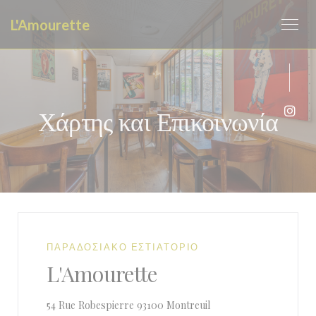
Πίνακας διαχείρισης "Μπισκότων" (Cookies)
L'Amourette
Χάρτης και Επικοινωνία
Inst
ΠΑΡΑΔΟΣΙΑΚΌ ΕΣΤΙΑΤΌΡΙΟ
L'Amourette
((ανοίγει σε νέο παράθυρο
54 Rue Robespierre 93100 Montreuil