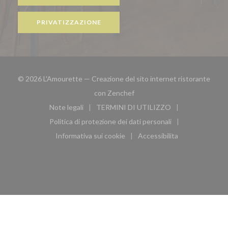
PRIVATIZZAZIONE
© 2026 L'Amourette — Creazione del sito internet ristorante
((apre una nuova finestra))
con
Zenchef
Note legali
TERMINI DI UTILIZZO
((apre una nuova finestra))
((apre una nuova finestra))
Politica di protezione dei dati personali
((apre una nuova finestra))
Informativa sui cookie
Accessibilita
((apre una nuova finestra))
((apre una nuova finest