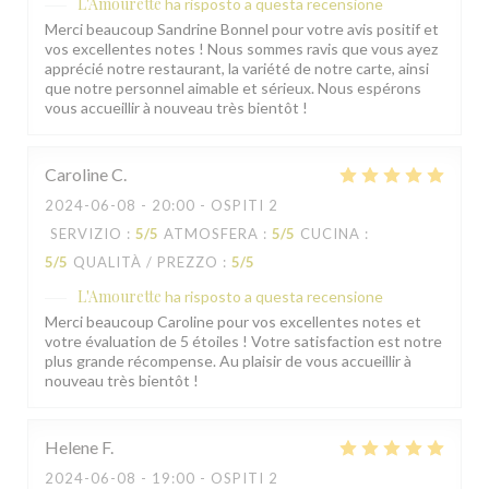
L'Amourette
ha risposto a questa recensione
Merci beaucoup Sandrine Bonnel pour votre avis positif et
vos excellentes notes ! Nous sommes ravis que vous ayez
apprécié notre restaurant, la variété de notre carte, ainsi
que notre personnel aimable et sérieux. Nous espérons
vous accueillir à nouveau très bientôt !
Caroline
C
2024-06-08
- 20:00 - OSPITI 2
SERVIZIO
:
5
/5
ATMOSFERA
:
5
/5
CUCINA
:
5
/5
QUALITÀ / PREZZO
:
5
/5
L'Amourette
ha risposto a questa recensione
Merci beaucoup Caroline pour vos excellentes notes et
votre évaluation de 5 étoiles ! Votre satisfaction est notre
plus grande récompense. Au plaisir de vous accueillir à
nouveau très bientôt !
Helene
F
2024-06-08
- 19:00 - OSPITI 2