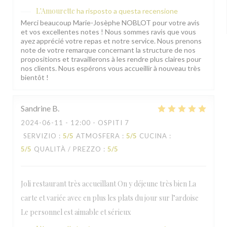
L'Amourette
ha risposto a questa recensione
Merci beaucoup Marie-Josèphe NOBLOT pour votre avis
et vos excellentes notes ! Nous sommes ravis que vous
ayez apprécié votre repas et notre service. Nous prenons
note de votre remarque concernant la structure de nos
propositions et travaillerons à les rendre plus claires pour
nos clients. Nous espérons vous accueillir à nouveau très
bientôt !
Sandrine
B
2024-06-11
- 12:00 - OSPITI 7
SERVIZIO
:
5
/5
ATMOSFERA
:
5
/5
CUCINA
:
5
/5
QUALITÀ / PREZZO
:
5
/5
Joli restaurant très accueillant On y déjeune très bien La
carte et variée avec en plus les plats du jour sur l’ardoise
Le personnel est aimable et sérieux