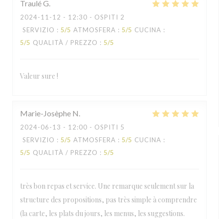
Traulé
G
2024-11-12
- 12:30 - OSPITI 2
SERVIZIO
:
5
/5
ATMOSFERA
:
5
/5
CUCINA
:
5
/5
QUALITÀ / PREZZO
:
5
/5
Valeur sure !
Marie-Josèphe
N
2024-06-13
- 12:00 - OSPITI 5
SERVIZIO
:
5
/5
ATMOSFERA
:
5
/5
CUCINA
:
5
/5
QUALITÀ / PREZZO
:
5
/5
très bon repas et service. Une remarque seulement sur la
structure des propositions, pas très simple à comprendre
(la carte, les plats du jours, les menus, les suggestions.