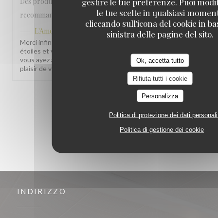
gestire le tue preferenze. Puoi modi
Des produits frais de qualité et bien cuisinés. Je
le tue scelte in qualsiasi momen
recommande
cliccando sull'icona del cookie in ba
L'Amourette
ha risposto a questa recensione
sinistra delle pagine del sito.
Merci infiniment Laurent MOLITOR pour votre note de 5
étoiles et votre recommandation ! Nous sommes ravis que
vous ayez apprécié nos produits frais et leur qualité. Au
Ok, accetta tutto
plaisir de vous revoir bientôt !
Rifiuta tutti i cookie
Personalizza
1
2
3
Politica di protezione dei dati personali
Politica di gestione dei cookie
INDIRIZZO