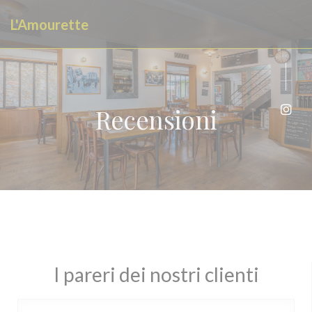
Personalizzazione delle tue scelte sui cookie
L'Amourette
Recensioni
Inst
I pareri dei nostri clienti