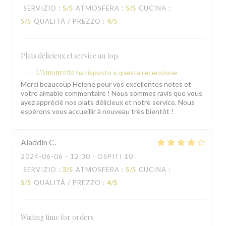
SERVIZIO
:
5
/5
ATMOSFERA
:
5
/5
CUCINA
:
5
/5
QUALITÀ / PREZZO
:
4
/5
Plats délicieux et service au top.
L'Amourette
ha risposto a questa recensione
Merci beaucoup Helene pour vos excellentes notes et
votre aimable commentaire ! Nous sommes ravis que vous
ayez apprécié nos plats délicieux et notre service. Nous
espérons vous accueillir à nouveau très bientôt !
Aladdin
C
2024-06-06
- 12:30 - OSPITI 10
SERVIZIO
:
3
/5
ATMOSFERA
:
5
/5
CUCINA
:
5
/5
QUALITÀ / PREZZO
:
4
/5
Waiting time for orders