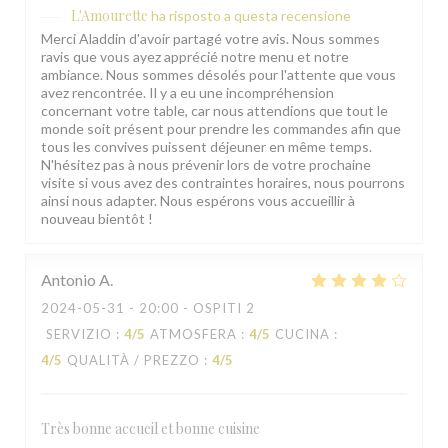
L'Amourette
ha risposto a questa recensione
Merci Aladdin d'avoir partagé votre avis. Nous sommes
ravis que vous ayez apprécié notre menu et notre
ambiance. Nous sommes désolés pour l'attente que vous
avez rencontrée. Il y a eu une incompréhension
concernant votre table, car nous attendions que tout le
monde soit présent pour prendre les commandes afin que
tous les convives puissent déjeuner en même temps.
N'hésitez pas à nous prévenir lors de votre prochaine
visite si vous avez des contraintes horaires, nous pourrons
L'Amourette
ainsi nous adapter. Nous espérons vous accueillir à
nouveau bientôt !
Antonio
A
2024-05-31
- 20:00 - OSPITI 2
SERVIZIO
:
4
/5
ATMOSFERA
:
4
/5
CUCINA
:
4
/5
QUALITÀ / PREZZO
:
4
/5
Très bonne accueil et bonne cuisine