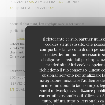
SERVIZIO
:
5
/5
ATMOSFERA
:
4
/5
CUCINA
:
4
/5
QUALITÀ / PREZZO
:
4
/5
Accueuil charmant, lieu atypique avec sa terrasse si
particulière ! On s y sent bien !!
L'Amourette
Il ristorante e i suoi partner utiliz
ha risposto a questa recensione
cookies su questo sito, che poss
Olivier Rousseau Publié le 30 mai 2024 - Repas du 30 mai
2024 • 20h15 • 3 pax • Tables 26 AVIS PUBLIC Accueuil
comportare la raccolta di dati person
charmant, lieu atypique avec sa terrasse si particulière !
cookies denominati «necessari» s
On s y sent bien !! 4 etoiles sur 5
obbligatori e installati per imposta
predefinita. Altri cookies opziona
richiedono il tuo consenso. Questi c
Laurent
M
opzionali servono per analizzare la
2024-05-30
- 12:15 - OSPITI 3
navigazione, misurare l'audience del
SERVIZIO
:
5
/5
ATMOSFERA
:
5
/5
CUCINA
:
fornire funzionalità (ad esempio, leg
5
/5
QUALITÀ / PREZZO
social network) o visualizzare pubbli
:
4
/5
contenuti personalizzati. Clicca su 'A
tutto', 'Rifiuta tutto' o 'Personalizza