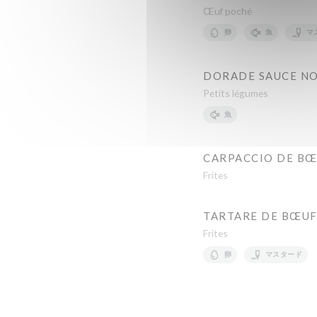
Œuf poché
卵
魚
マ
DORADE SAUCE NO
Petits légumes
魚
CARPACCIO DE B
Frites
TARTARE DE BŒU
Frites
卵
マスタード