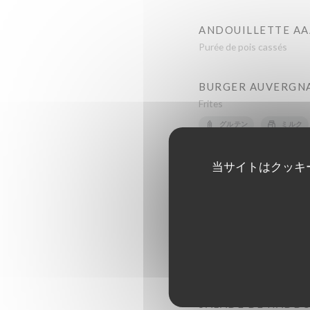
ANDOUILLETTE A
Purée de pois cassés
BURGER AUVERGN
Frites
グルテン
ミルク
当サイトはクッキ
CONFIT DE CANAR
Pommes sarladaises
BAVETTE, SAUCE 
Frites
グルテン
ミルク
SALADE DE HADD