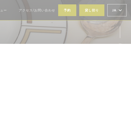
JA
ュー
アクセス/お問い合わせ
予約
貸し切り
((新しいウィンドウで開きます))
Ins