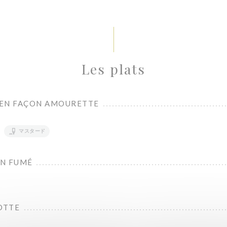
Les plats
IEN FAÇON AMOURETTE
マスタード
ON FUMÉ
OTTE