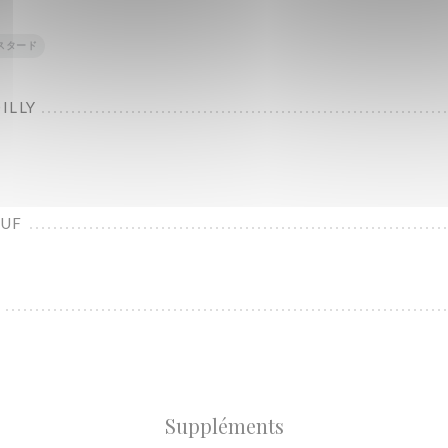
スタード
ILLY
ŒUF
F
Suppléments