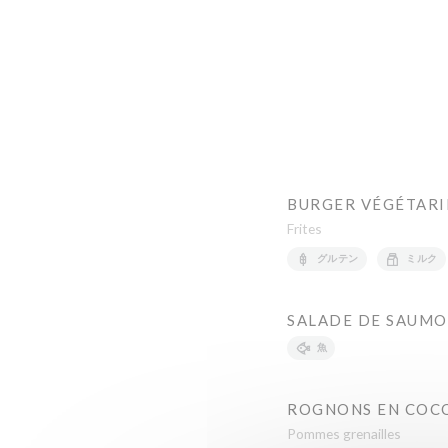
BURGER VÉGÉTAR
Frites
グルテン
ミルク
SALADE DE SAUM
魚
ROGNONS EN COC
Pommes grenailles