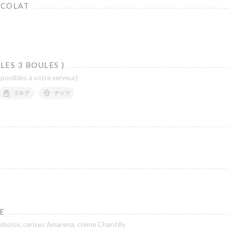
OCOLAT
LES 3 BOULES )
ponibles à votre serveur)
ミルク
ナッツ
E
mboise, cerises Amarena, crème Chantilly