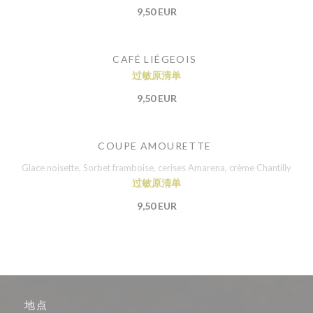
9,50 EUR
CAFÉ LIÉGEOIS
过敏原清单
9,50 EUR
COUPE AMOURETTE
Glace noisette, Sorbet framboise, cerises Amarena, crème Chantilly
过敏原清单
9,50 EUR
地点