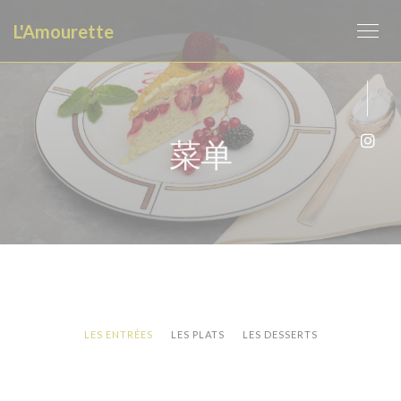
Cookie管理面板
L'Amourette
菜单
Ins
LES ENTRÉES
LES PLATS
LES DESSERTS