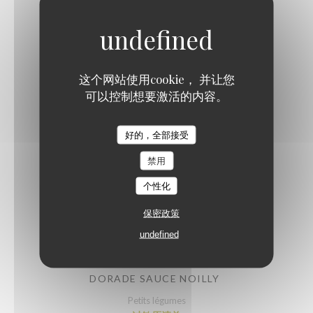
22,00 EUR
BAVETTE, SAUCE ÉCHALOTES
这个网站使用cookie， 并让您
Frites
可以控制想要激活的内容。
过敏原清单
19,00 EUR
L'Amourette
好的，全部接受
禁用
SALADE DE HADDOCK AUX AGRUMES
个性化
Œuf poché
过敏原清单
保密政策
18,00 EUR
undefined
DORADE SAUCE NOILLY
Petits légumes